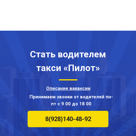
Стать водителем
такси «Пилот»
Описание вакансии
Принимаем звонки от водителей пн-
пт с 9 00 до 18 00
8(928)140-48-92