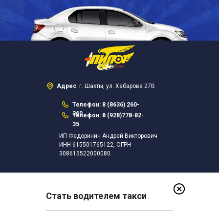
Адрес
: г. Шахты, ул. Хабарова 27В
Телефон: 8 (8636) 260-
260
Телефон: 8 (928)778-82-
35
ИП Федоринин Андрей Викторович
ИНН 615501765122, ОГРН
308615522000080
Стать водителем такси